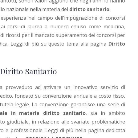
antotti, sono i valori aggiunti che negli anni lo hanno
llo nazionale nella materia del
diritto sanitario
.
a esperienza nel campo dell’impugnazione di concorsi
so ai corsi di laurea a numero chiuso come medicina,
 di ricorsi per il mancato superamento dei concorsi per
edica. Leggi di più su questo tema alla pagina
Diritto
Diritto Sanitario
a provveduto ad attivare un innovativo servizio di
medico, fondato su convenzione annuale a costo fisso,
 tutela legale. La convenzione garantisce una serie di
ale in materia diritto sanitario
, sia in ambito
to giudiziale, in relazione alle svariate problematiche
vo e professionale. Leggi di più nella pagina dedicata