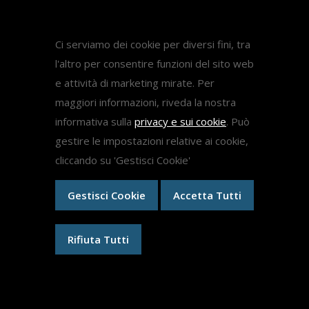
Attività
Pubblicazioni
Ci serviamo dei cookie per diversi fini, tra
Diritto Sanitario
l'altro per consentire funzioni del sito web
Diritto del lavoro
e attività di marketing mirate. Per
Come fare ricorso medicina
maggiori informazioni, riveda la nostra
informativa sulla
privacy e sui cookie
. Può
gestire le impostazioni relative ai cookie,
Ricorsi
cliccando su 'Gestisci Cookie'
Gestisci Cookie
Accetta Tutti
Ricorsi Test Medicina 2024
Ricorso Concorso Dirigenti Scolastici
Medici Ex Specializzandi
Rifiuta Tutti
Ricorsi specializzazioni mediche