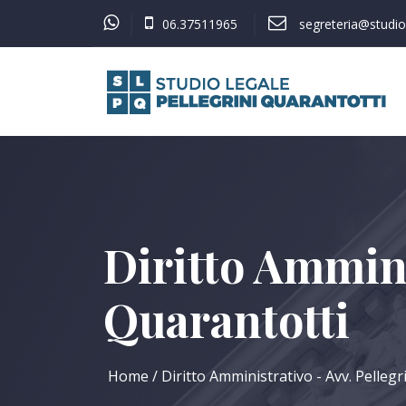
06.37511965
segreteria@studiol
Diritto Ammini
Quarantotti
Home
Diritto Amministrativo - Avv. Pellegr