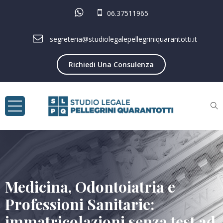
06.37511965
segreteria@studiolegalepellegriniquarantotti.it
Richiedi Una Consulenza
Medicina, Odontoiatria e
Professioni Sanitarie:
immatricolazioni senza test ad